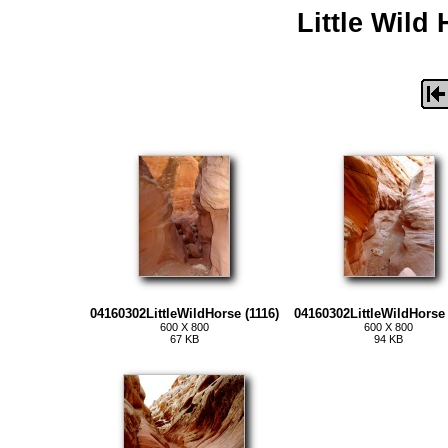
Little Wild
04160302LittleWildHorse (1116)
04160302LittleWildHorse 
600 X 800
600 X 800
67 KB
94 KB