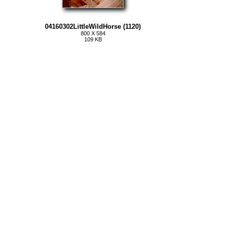
04160302LittleWildHorse (1120)
800 X 584
109 KB